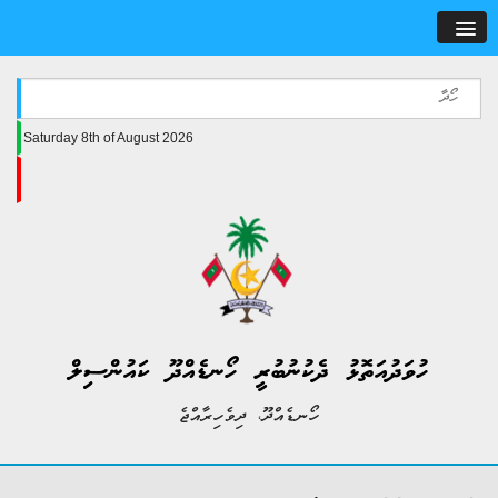
Saturday 8th of August 2026
ހުވަދުއަތޮޅު ދެކުނުބުރީ ހޯނޑެއްދޫ ކައުންސިލް
ހޯނޑެއްދޫ، ދިވެހިރާއްޖެ