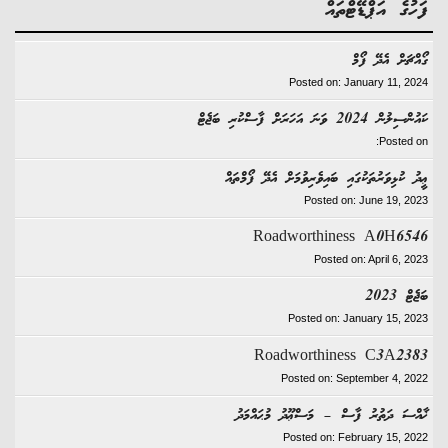
ގެ އަޕްޑޭޓްތައް
ަށް އެދޭ ފޯމް
Posted on: January 11, 
202 ވަނަ އަހަރަށް ފާސްކުރި ބަޖެޓް
Posted
ކުޅިވަރުތަކުގައި ބައިވެރިވުމަށް އެދޭ ފޯމްތައް
Posted on: June 19, 
Roadworthiness A0H6
Posted on: April 6, 
2023
Posted on: January 15, 
Roadworthiness C3A2
Posted on: September 4, 
ސަ ދަތުރު ފާސް – މަސްޢޫދު މުޙައްމަދު
Posted on: February 15, 