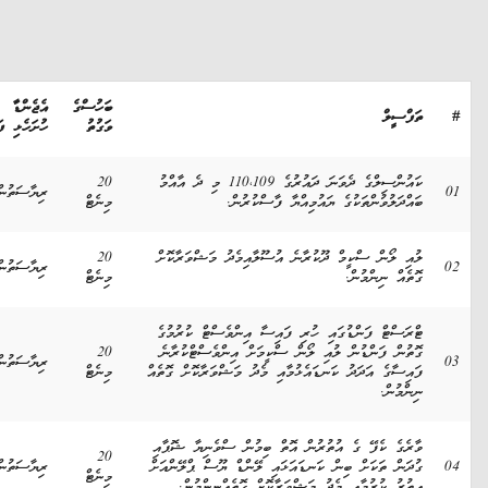
ބަހުސްގެ
އެޖެންޑާ
ތަފްސީލް
ވަގުތު
ހުށަހެޅި ފަރާތް
ކައުންސިލްގެ ދެވަނަ ދައުރުގެ 110،109 މި ދެ އާއްމު
20
ރިޔާސަތުން
ބައްދަލުވުންތަކުގެ ޔައުމިއްޔާ ފާސްކުރުން.
މިނެޓް
ލުއި ލޯން ސްކީމް ދޫކުރާނެ އުސޫލާއިމެދު މަޝްވަރާކޮށް
20
ރިޔާސަތުން
ގޮތެއް ނިންމުން.
މިނެޓް
ޓްރަސްޓް ފަންޑުގައި ހުރި ފައިސާ އިންވެސްޓް ކުރުމުގެ
ގޮތުން ފަންޑުން ލުއި ލޯން ސްކީމަށް އިންވެސްޓްކުރާނެ
20
ރިޔާސަތުން
ފައިސާގެ އަދަދު ކަނޑައެޅުމާއި މެދު މަޝްވަރާކޮށް ގޮތެއް
މިނެޓް
ނިންމުން.
ވާރެގެ ކެފޭ ގެ އުތުރުން އޮތް ބިމުން ސްވެނިޔާ ޝޮޕާއި
20
ގުދަން ތަކަށް ބިން ކަނޑައަޅައި ލޭންޑް ޔޫސް ޕްލޭންއަށް
ރިޔާސަތުން
މިނެޓް
އިތުރު ކުރުމާއި މެދު މަޝްވަރާކޮށް ގޮތެއްނިންމުން.