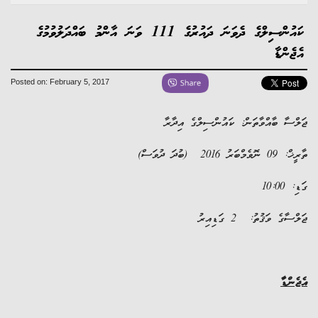
ކައުންސިލްގެ ދެވަނަ ދައުރުގެ 111 ވަނަ އާންމު ބައްދަލުވުމުގެ
ންޑާ
Posted on: February 5, 2017
ާ ބާއްވާތަން: ކައުންސިލްގެ އިދާރާ
 2016 (ބުދަ ދުވަސް)
10:
ގެ ވަޤުތު: 2 ގަޑިއިރު
ްޑާ