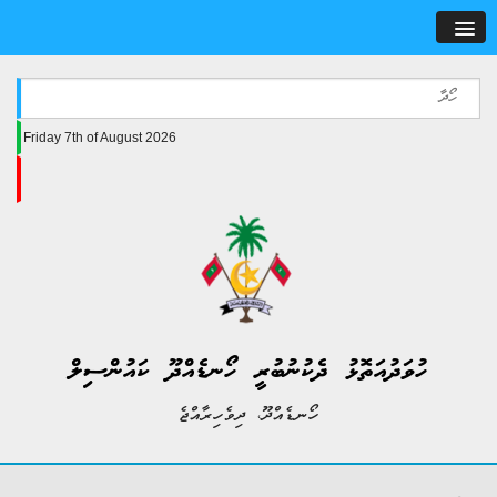
Friday 7th of August 2026
ހުވަދުއަތޮޅު ދެކުނުބުރީ ހޯނޑެއްދޫ ކައުންސިލް
ހޯނޑެއްދޫ، ދިވެހިރާއްޖެ