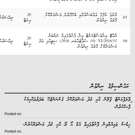
ވާރެގެ ކެފޭގެ އެއްބަސްވުމާއި ބެހޭގޮތުން މަޝްވަރާކޮށް
20
ރިޔާސަތުން
ގޮތެއް ނިންމުން.
މިނެޓް
ވާއްޓޭ އިންވެސްޓްމަންޓް އިން ފުނުވާފައިވާ ނަންބަރު
20
VI/2016/35 (19 ސެޕްޓެމްބަރ 2016) ސިޓީއާއި މެދު
ރިޔާސަތުން
މިނެޓް
މަޝްވަރާކޮށް ގޮތެއް ނިންމުން.
ުންސިލުގެ ނިންމުން
ޕްމަންޓް ޕްލޭން އާއި މެދު މަޝްވަރާކޮށް ގެންނަންޖެހޭ ބަދަލުތަކާއިއެކު
ުރުން.
Posted on:
ް ޖަމިއްޔާއިން ފޮނުވާފައިވާ އެމް އޯ ޔޫ އާއި މެދު މަޝްވަރާކުރުން.
Posted on: