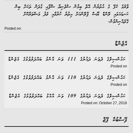
ެ ކެފޭ ގެ އުތުރުން އޮތް ބިމުން ސްވެނިޔާ ޝޮޕާއި ގުދަން ތަކަށް ބިން
އަޅައި ލޭންޑް ޔޫސް ޕްލޭންއަށް އިތުރު ކުރުމާއި މެދު މަޝްވަރާކޮށް
ްނިންމުން.
Posted on:
ެންޑާ
ްސިލްގެ ދެވަނަ ދައުރުގެ 111 ވަނަ އާންމު ބައްދަލުވުމުގެ އެޖެންޑާ
Posted
ްސިލްގެ ދެވަނަ ދައުރުގެ 110 ވަނަ އާންމު ބައްދަލުވުމުގެ އެޖެންޑާ
Posted
ްސިލްގެ ދެވަނަ ދައުރުގެ 109 ވަނަ އާއްމު ބައްދަލުވުމުގެ އެޖެންޑާ
Posted on: October 27, 2
ްބުކް ޕޭޖް