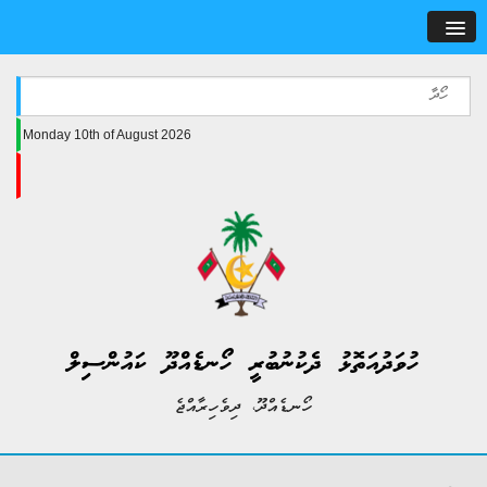
Monday 10th of August 2026
ހުވަދުއަތޮޅު ދެކުނުބުރީ ހޯނޑެއްދޫ ކައުންސިލް
ހޯނޑެއްދޫ، ދިވެހިރާއްޖެ