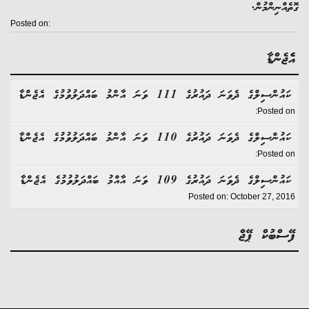
އްނިންމުން.
Posted on:
ޖެންޑާ
ންސިލްގެ ދެވަނަ ދައުރުގެ 111 ވަނަ އާންމު ބައްދަލުވުމުގެ އެޖެންޑާ
Posted 
ންސިލްގެ ދެވަނަ ދައުރުގެ 110 ވަނަ އާންމު ބައްދަލުވުމުގެ އެޖެންޑާ
Posted 
ންސިލްގެ ދެވަނަ ދައުރުގެ 109 ވަނަ އާއްމު ބައްދަލުވުމުގެ އެޖެންޑާ
Posted on: October 27, 2
ްބުކް ޕޭޖް