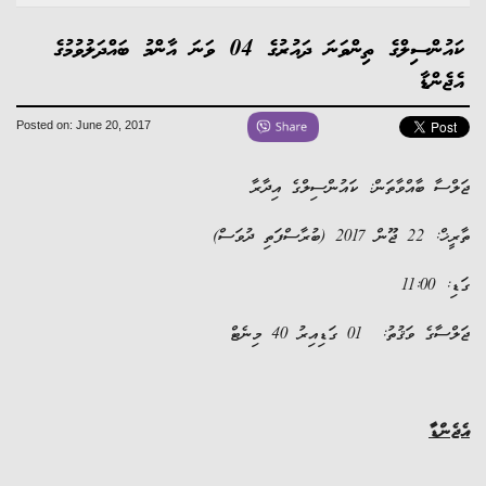
ކައުންސިލްގެ ތިންވަނަ ދައުރުގެ 04 ވަނަ އާންމު ބައްދަލުވުމުގެ
ެންޑާ
Posted on: June 20, 2017
ސާ ބާއްވާތަން: ކައުންސިލްގެ އިދާރާ
20 (ބުރާސްފަތި ދުވަސް)
11:0
ެ ވަޤުތު: 01 ގަޑިއިރު 40 މިނެޓް
ންޑާ