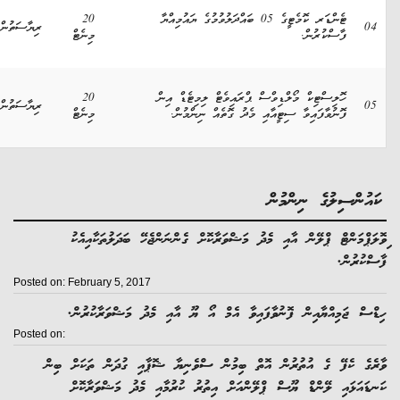
ޓެންޑަރ ކޮމެޓީގެ 05 ބައްދަލުވުމުގެ ޔައުމިއްޔާ
20
0
ރިޔާސަތުން
ފާސްކުރުން.
މިނެޓް
ހޮލިސްޓިކް މޯލްޑިވްސް ޕްރައިވެޓް ލިމިޓެޑް އިން
20
0
ރިޔާސަތުން
ފޮނުވާފައިވާ ސިޓީއާއި މެދު ގޮތެއް ނިންމުން.
މިނެޓް
ުންސިލުގެ ނިންމުން
ަޕްމަންޓް ޕްލޭން އާއި މެދު މަޝްވަރާކޮށް ގެންނަންޖެހޭ ބަދަލުތަކާއިއެކު
ކުރުން.
Posted on: February 5, 2017
ސް ޖަމިއްޔާއިން ފޮނުވާފައިވާ އެމް އޯ ޔޫ އާއި މެދު މަޝްވަރާކުރުން.
Posted on:
ގެ ކެފޭ ގެ އުތުރުން އޮތް ބިމުން ސްވެނިޔާ ޝޮޕާއި ގުދަން ތަކަށް ބިން
ައަޅައި ލޭންޑް ޔޫސް ޕްލޭންއަށް އިތުރު ކުރުމާއި މެދު މަޝްވަރާކޮށް