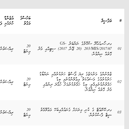
ބަހުސްގެ
އެޖެންޑާ
ތަފްސީލް
ވަގުތު
ހުށަހެޅި ފަރާތް
ގދ.ހޯނޑެއްދޫ ސުކޫލްގެ ނަންބަރު GS-
20
203/MIS/2017/67 (20 ޖޫން 2017) ސިޓީއާއި މެދު
ރިޔާސަތުން
މިނެޓް
ގޮތެއް ނިންމުން.
ޒުވާނުންގެ މަރުކަޒުގެ ދިދަ ޕޯސްޓް ހަރުކުރުމާއި ނަންބޯޑު
ހަރުކުރުމުގެ މަސައްކަތް އިޢްލާންކުރެވި ބިޑް
20
0
ރިޔާސަތުން
ހަވާލުނުކުރެވިވާތީ، ބިޑް ހަވާލުކުރުމަށް ހުއްދަ ދިނުމާއި
މިނެޓް
މެދު ގޮތެއް ނިންމުން.
ގދ.ކޮނޮއްޓާ ގެ ކުނި މިރަށަށް ގެނައުމާއިބެހޭ މަޢުލޫމާތު
20
0
ރިޔާސަތުން
ޝީޓް ފާސްކުރުން.
މިނެޓް