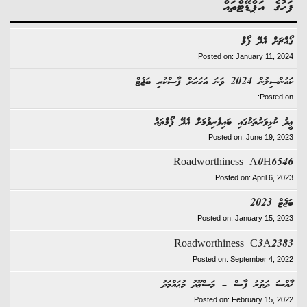
ުގެ އަޕްޑޭޓްތައް
ޗަށް އެދޭ ފޯމް
Posted on: January 11, 2
ް 2024 ވަނަ އަހަރަށް ފާސްކުރި ބަޖެޓް
Posted 
 ކުޅިވަރުތަކުގައި ބައިވެރިވުމަށް އެދޭ ފޯމްތައް
Posted on: June 19, 2
Roadworthiness A0H65
Posted on: April 6, 2
ް 2023
Posted on: January 15, 2
Roadworthiness C3A23
Posted on: September 4, 2
ްސަ ދަތުރު ފާސް – މަސްޢޫދު މުޙައްމަދު
Posted on: February 15, 2