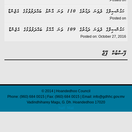
Posted on:
ކައުންސިލްގެ ދެވަނަ ދައުރުގެ 110 ވަނަ އާންމު ބައްދަލުވުމުގެ އެޖެންޑާ
Posted on:
ކައުންސިލްގެ ދެވަނަ ދައުރުގެ 109 ވަނަ އާއްމު ބައްދަލުވުމުގެ އެޖެންޑާ
Posted on: October 27, 2016
ފޭސްބުކް ޕޭޖް
© 2014 | Hoandedhoo Council
Phone: (960) 684 0015 | Fax: (960) 684 0015 | Email: info@gdhhc.gov.mv
Vadindhiharey Magu, G. Dh. Hoandedhoo 17020
Staff Mail