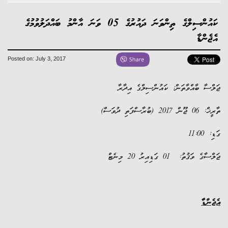
ކައުންސިލްގެ ތިންވަނަ ދައުރުގެ 05 ވަނަ އާންމު ބައްދަލުވުމުގެ
އެޖެންޑާ
Posted on: July 3, 2017
ަލްސާ ބާއްވާތަން: ކައުންސިލްގެ އިދާރާ
ރީޚް: 06 ޖޫން 2017 (ބުރާސްފަތި ދުވަސް)
ަޑި: 11:00
ަލްސާގެ ވަޤުތު: 01 ގަޑިއިރު 20 މިނެޓް
ެޖެންޑާ