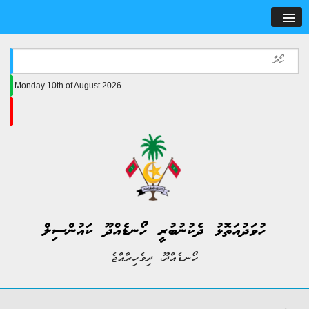
Monday 10th of August 2026
ހުވަދުއަތޮޅު ދެކުނުބުރީ ހޯނޑެއްދޫ ކައުންސިލް
ހޯނޑެއްދޫ، ދިވެހިރާއްޖެ