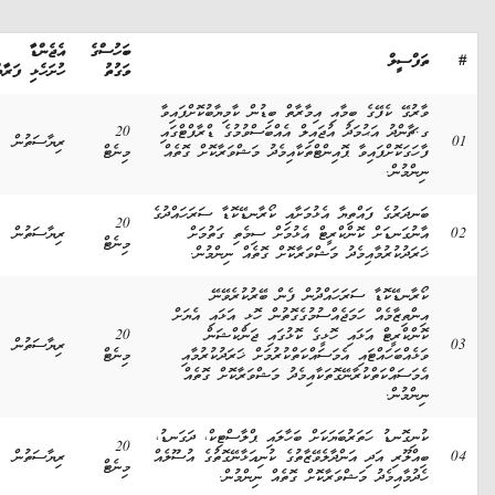
ބަހުސްގެ
އެޖެންޑާ
#
ތަފްސީލް
ވަގުތު
ހުށަހެޅި ފަރާތް
ވާރުގޭ ކެފޭގެ ބިމާއި އިމާރާތް ބިޑުން ކާމިޔާބުކޮށްފައިވާ
ގ.ޗާންދު އަޙުމަދު އުޖައިލް އެއްބަސްވުމުގެ ޑްރާފްޓްގައި
20
01
ރިޔާސަތުން
ފާހަގަކޮށްފައިވާ ޕޮއިންޓްތަކާއިމެދު މަޝްވަރާކޮށް ގޮތެއް
މިނެޓް
ނިންމުން.
ބަނދަރުގެ ފައްތިޔާ އެޅުމަށާއި ކޯރާނޑޭކޮޑާ ސަރަހައްދުގެ
20
02
އާނުގަނޑަށް ކޮންކްރީޓް އެޅުމަށް ސިމެތި ގަތުމަށް
ރިޔާސަތުން
މިނެޓް
ޚަރަދުކުރުމާއިމެދު މަޝްވަރާކޮށް ގޮތެއް ނިންމުން.
ކޯރާނޑޭކޮޑާ ސަރަހައްދުން ފެން ބޭރުކުރެވޭނޭ
އިންތިޒާމެއް ހަމަޖެއްސުމުގެގޮތުން ހޮޅި އަޅައި އެޔަށް
ކޮންކްރީޓް އަޅައި ހޮޅީގެ ކޮޅުގައި ޖަންކްޝަން
20
03
ރިޔާސަތުން
ވަޅެއްބަހައްޓައި އެމަސައްކަތްކުރުމަށް ޚަރަދުކުރުމާއި
މިނެޓް
އެމަސައްކަތްކުރާނޭގޮތަކާއިމެދު މަޝްވަރާކޮށް ގޮތެއް
ނިންމުން.
ކުނިގޮނޑު ހަތަރުބަޔަކަށް ބަހާލައި ޕްލާސްޓިކް، ދަގަނޑު،
20
04
ބިއްލޫރި އަދި އަންދާލެވޭޒާތުގެ ކުނިއަޅާނޭގޮތުގެ އުސޫލެއް
ރިޔާސަތުން
މިނެޓް
ހެދުމާއިމެދު މަޝްވަރާކޮށް ގޮތެއް ނިންމުން.