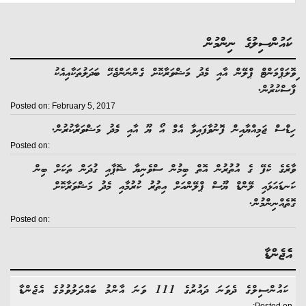
ކައުންސިލުގެ ނިންމުން
ވޮލަޕްމަންޓް ޕްލޭން އާއި މެދު މަޝްވަރާކޮށް ގެންނަންޖެހޭ ބަދަލުތަކާއިއެކު
ާސްކުރުން.
Posted on: February 5, 2017
ިޑްސް ޖަމިއްޔާއިން ފޮނުވާފައިވާ އެމް އޯ ޔޫ އާއި މެދު މަޝްވަރާކުރުން.
Posted on:
ާރެގެ ކެފޭ ގެ އުތުރުން އޮތް ބިމުން ސްވެނިޔާ ޝޮޕާއި ގުދަން ތަކަށް ބިން
ަނޑައަޅައި ލޭންޑް ޔޫސް ޕްލޭންއަށް އިތުރު ކުރުމާއި މެދު މަޝްވަރާކޮށް
ޮތެއްނިންމުން.
Posted on:
އެެޖެންޑާ
ކައުންސިލްގެ ދެވަނަ ދައުރުގެ 111 ވަނަ އާންމު ބައްދަލުވުމުގެ އެޖެންޑާ