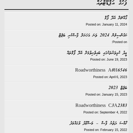
ފަހުގެ އަޕްޑޭޓްތައް
ގޯއްޗަށް އެދޭ ފޯމް
Posted on: January 11, 2024
ކައުންސިލުން 2024 ވަނަ އަހަރަށް ފާސްކުރި ބަޖެޓް
Posted on:
ޢީދު ކުޅިވަރުތަކުގައި ބައިވެރިވުމަށް އެދޭ ފޯމްތައް
Posted on: June 19, 2023
Roadworthiness A0H6546
Posted on: April 6, 2023
ބަޖެޓް 2023
Posted on: January 15, 2023
Roadworthiness C3A2383
Posted on: September 4, 2022
ޚާއްސަ ދަތުރު ފާސް – މަސްޢޫދު މުޙައްމަދު
Posted on: February 15, 2022